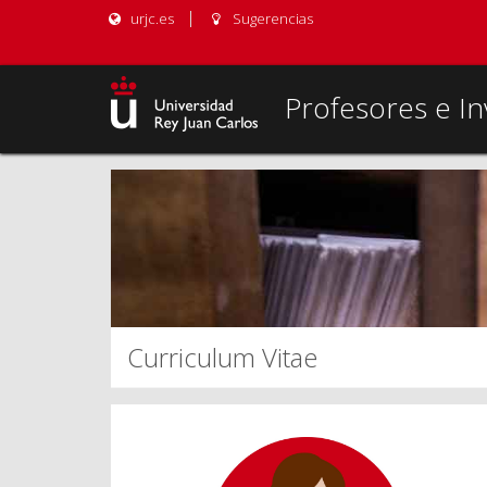
urjc.es
Sugerencias
Profesores e In
Curriculum Vitae