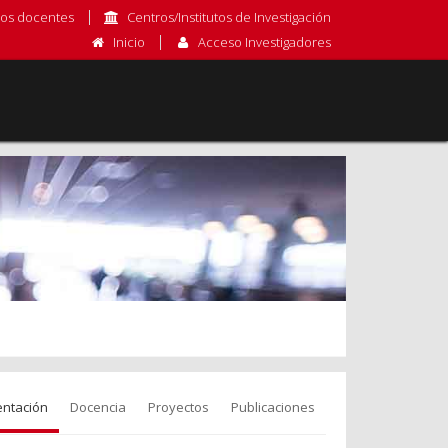
os docentes
Centros/Institutos de Investigación
Inicio
Acceso Investigadores
entación
Docencia
Proyectos
Publicaciones