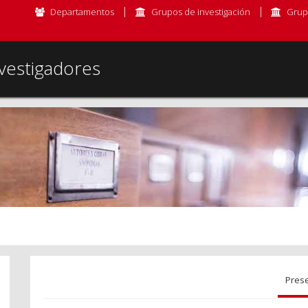
Departamentos
Grupos de investigación
Grup
vestigadores
Pres