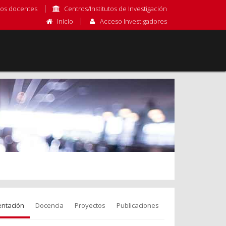
os docentes
Centros/Institutos de Investigación
Inicio
Acceso Investigadores
entación
Docencia
Proyectos
Publicaciones