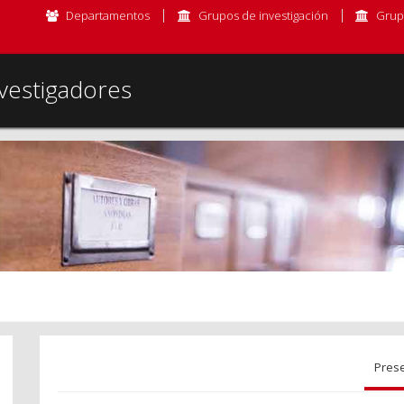
Departamentos
Grupos de investigación
Grup
vestigadores
Pres