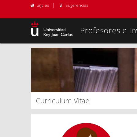
urjc.es
Sugerencias
Profesores e In
Curriculum Vitae