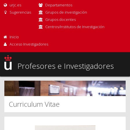
urjc.es
Departamentos
Sugerencias
Grupos de investigación
Grupos docentes
Centros/Institutos de Investigación
Inicio
Acceso Investigadores
Profesores e Investigadores
Curriculum Vitae