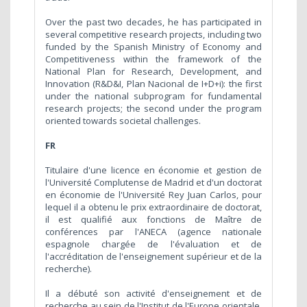
Over the past two decades, he has participated in
several competitive research projects, including two
funded by the Spanish Ministry of Economy and
Competitiveness within the framework of the
National Plan for Research, Development, and
Innovation (R&D&I, Plan Nacional de I+D+i): the first
under the national subprogram for fundamental
research projects; the second under the program
oriented towards societal challenges.
FR
Titulaire d'une licence en économie et gestion de
l'Université Complutense de Madrid et d'un doctorat
en économie de l'Université Rey Juan Carlos, pour
lequel il a obtenu le prix extraordinaire de doctorat,
il est qualifié aux fonctions de Maître de
conférences par l'ANECA (agence nationale
espagnole chargée de l'évaluation et de
l'accréditation de l'enseignement supérieur et de la
recherche).
Il a débuté son activité d'enseignement et de
recherche au sein de l'Institut de l'Europe orientale,