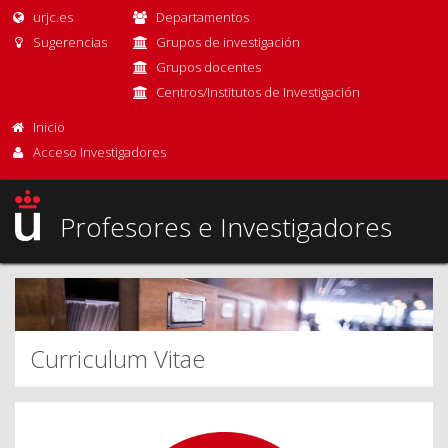
urjc.es
Departamentos
Sugerencias
Grupos de investigación
Grupos docentes
Centros/Institutos de Investigación
Inicio
Acceso Investigadores
Profesores e Investigadores
Curriculum Vitae