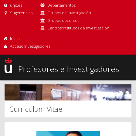
urjc.es
Departamentos
Sugerencias
Grupos de investigación
Grupos docentes
Centros/Institutos de Investigación
Inicio
Acceso Investigadores
Profesores e Investigadores
Curriculum Vitae