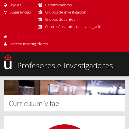
urjc.es
Departamentos
Sugerencias
Grupos de investigación
Grupos docentes
Centros/Institutos de Investigación
Inicio
Acceso Investigadores
Profesores e Investigadores
Curriculum Vitae