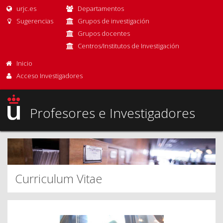
urjc.es
Departamentos
Sugerencias
Grupos de investigación
Grupos docentes
Centros/Institutos de Investigación
Inicio
Acceso Investigadores
Profesores e Investigadores
Curriculum Vitae