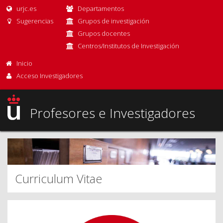
urjc.es
Departamentos
Sugerencias
Grupos de investigación
Grupos docentes
Centros/Institutos de Investigación
Inicio
Acceso Investigadores
Profesores e Investigadores
Curriculum Vitae