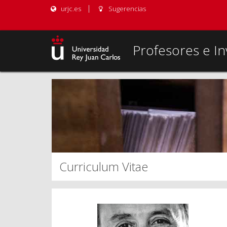
urjc.es
Sugerencias
Profesores e In
Curriculum Vitae