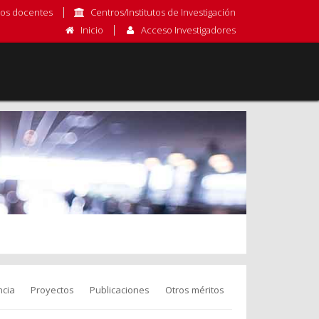
os docentes
Centros/Institutos de Investigación
Inicio
Acceso Investigadores
cia
Proyectos
Publicaciones
Otros méritos