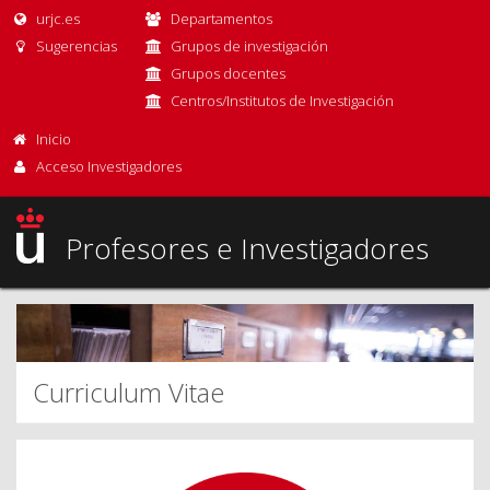
urjc.es
Departamentos
Sugerencias
Grupos de investigación
Grupos docentes
Centros/Institutos de Investigación
Inicio
Acceso Investigadores
Profesores e Investigadores
Curriculum Vitae