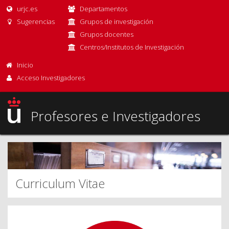
urjc.es
Departamentos
Sugerencias
Grupos de investigación
Grupos docentes
Centros/Institutos de Investigación
Inicio
Acceso Investigadores
Profesores e Investigadores
Curriculum Vitae