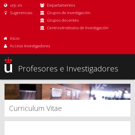
urjc.es
Departamentos
Sugerencias
Grupos de investigación
Grupos docentes
Centros/Institutos de Investigación
Inicio
Acceso Investigadores
Profesores e Investigadores
Curriculum Vitae