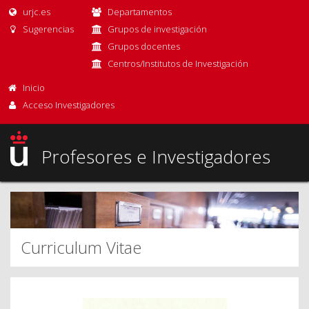
urjc.es
Departamentos
Sugerencias
Grupos de investigación
Grupos docentes
Centros/Institutos de Investigación
Inicio
Acceso Investigadores
Profesores e Investigadores
Curriculum Vitae