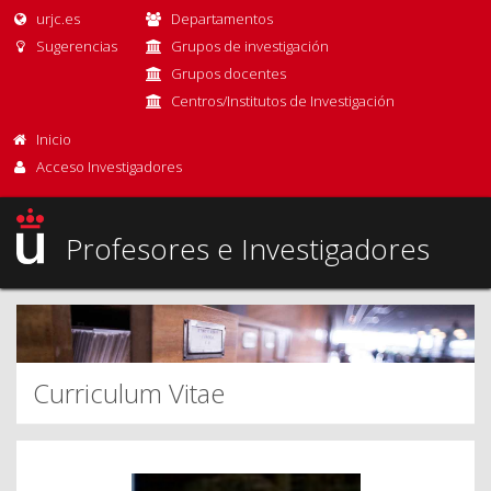
urjc.es
Departamentos
Sugerencias
Grupos de investigación
Grupos docentes
Centros/Institutos de Investigación
Inicio
Acceso Investigadores
Profesores e Investigadores
Curriculum Vitae