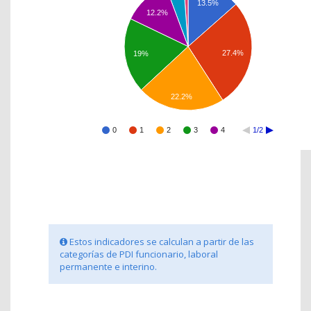
13.5%
12.2%
27.4%
19%
22.2%
0
1
2
3
4
1/2
Estos indicadores se calculan a partir de las
categorías de PDI funcionario, laboral
permanente e interino.