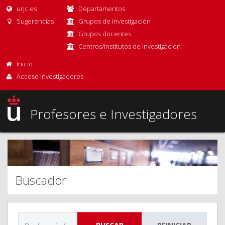
urjc.es
Departamentos
Sugerencias
Grupos de investigación
Grupos docentes
Centros/Institutos de Investigación
Inicio
Acceso Investigadores
Profesores e Investigadores
Buscador