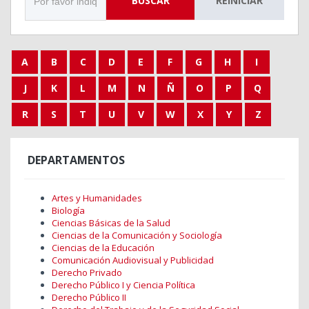
BUSCAR
REINICIAR
A
B
C
D
E
F
G
H
I
J
K
L
M
N
Ñ
O
P
Q
R
S
T
U
V
W
X
Y
Z
DEPARTAMENTOS
Artes y Humanidades
Biología
Ciencias Básicas de la Salud
Ciencias de la Comunicación y Sociología
Ciencias de la Educación
Comunicación Audiovisual y Publicidad
Derecho Privado
Derecho Público I y Ciencia Política
Derecho Público II