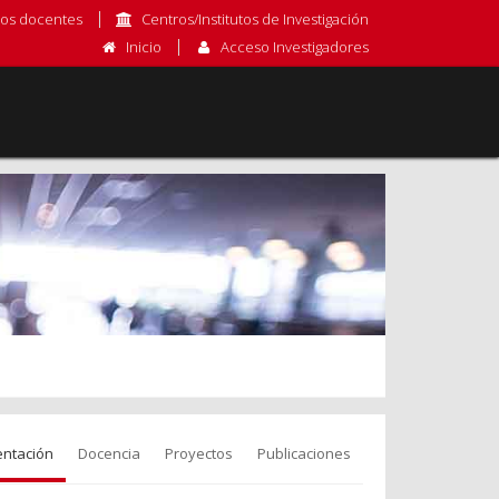
os docentes
Centros/Institutos de Investigación
Inicio
Acceso Investigadores
entación
Docencia
Proyectos
Publicaciones