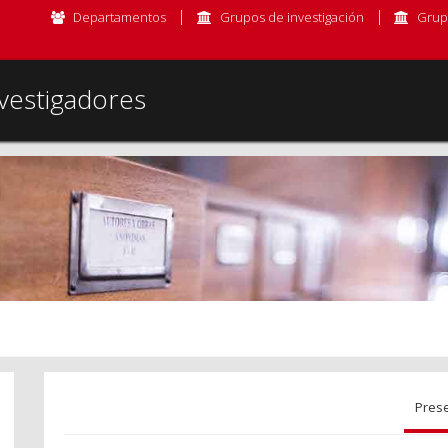
Departamentos
Grupos de investigación
Grup
vestigadores
Pres