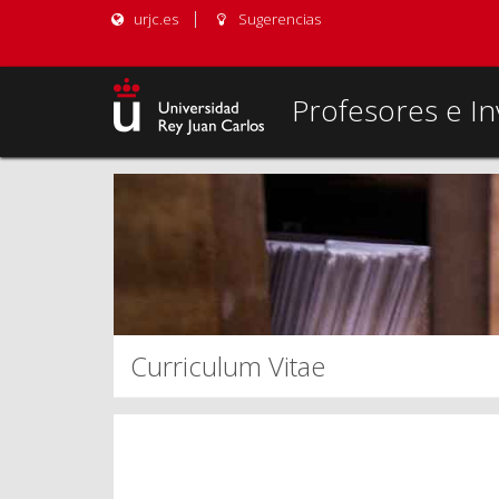
urjc.es
Sugerencias
Profesores e In
Curriculum Vitae