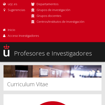
urjc.es
Departamentos
Sugerencias
Grupos de investigación
Grupos docentes
Centros/Institutos de Investigación
Inicio
Acceso Investigadores
Profesores e Investigadores
Curriculum Vitae