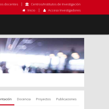
os docentes
Centros/Institutos de Investigación
Inicio
Acceso Investigadores
entación
Docencia
Proyectos
Publicaciones