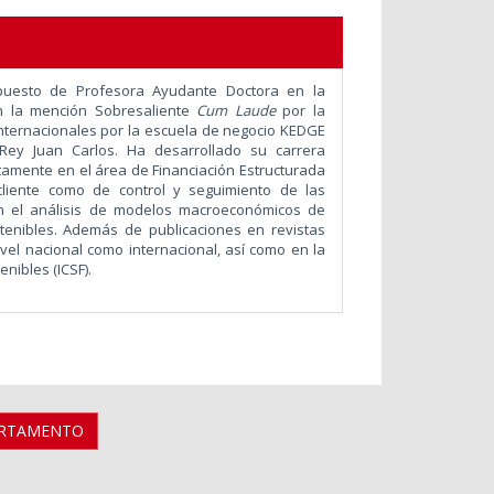
 puesto de Profesora Ayudante Doctora en la
n la mención Sobresaliente
Cum Laude
por la
nternacionales por la escuela de negocio KEDGE
 Rey Juan Carlos. Ha desarrollado su carrera
etamente en el área de Financiación Estructurada
liente como de control y seguimiento de las
en el análisis de modelos macroeconómicos de
stenibles. Además de publicaciones en revistas
ivel nacional como internacional, así como en la
nibles (ICSF).
ARTAMENTO