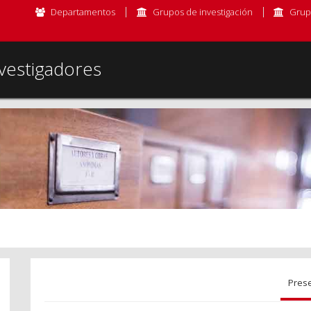
Departamentos
Grupos de investigación
Grup
vestigadores
Pres