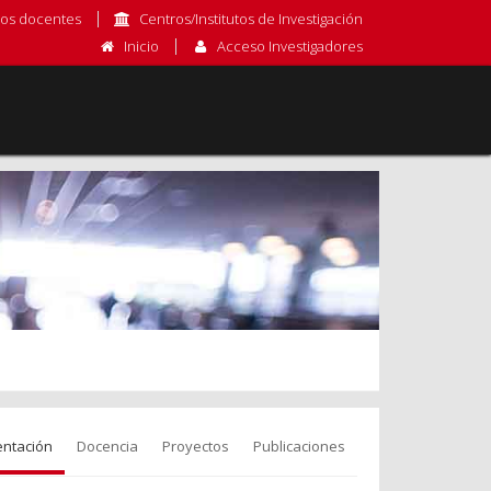
os docentes
Centros/Institutos de Investigación
Inicio
Acceso Investigadores
entación
Docencia
Proyectos
Publicaciones