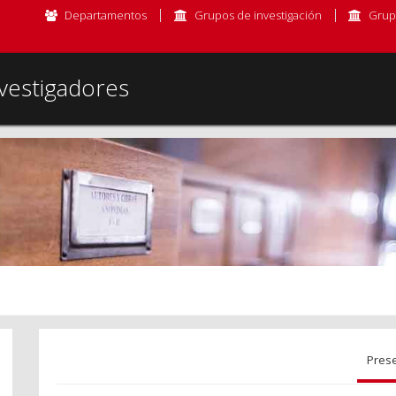
Departamentos
Grupos de investigación
Grup
vestigadores
Pres