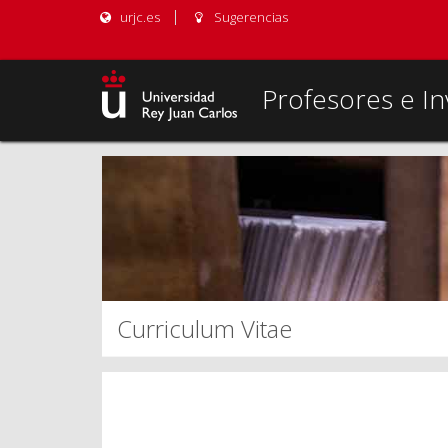
urjc.es
Sugerencias
Profesores e In
Curriculum Vitae