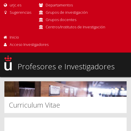
urjc.es
Departamentos
Sugerencias
Grupos de investigación
Grupos docentes
Centros/Institutos de Investigación
Inicio
Acceso Investigadores
Profesores e Investigadores
Curriculum Vitae