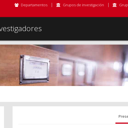
Departamentos
Grupos de investigación
Grup
vestigadores
Pres