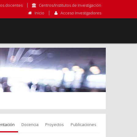
os docentes
Centros/Institutos de Investigación
Inicio
Acceso Investigadores
entación
Docencia
Proyectos
Publicaciones