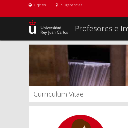
urjc.es
Sugerencias
Profesores e In
Curriculum Vitae