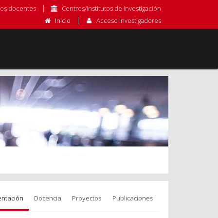
os docentes
Centros/Institutos de Investigación
Inicio
Acceso Investigadores
entación
Docencia
Proyectos
Publicaciones