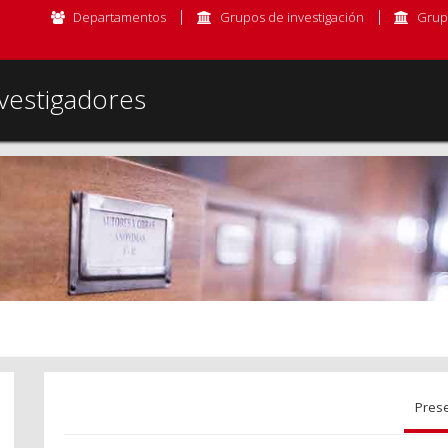
Departamentos
Grupos de investigación
Grup
vestigadores
Pres