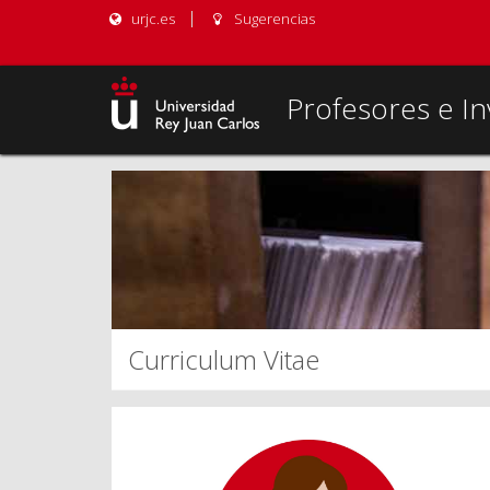
urjc.es
Sugerencias
Profesores e In
Curriculum Vitae