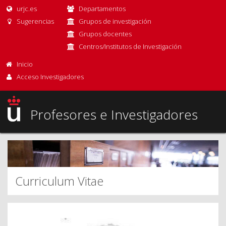
urjc.es
Departamentos
Sugerencias
Grupos de investigación
Grupos docentes
Centros/Institutos de Investigación
Inicio
Acceso Investigadores
Profesores e Investigadores
Curriculum Vitae