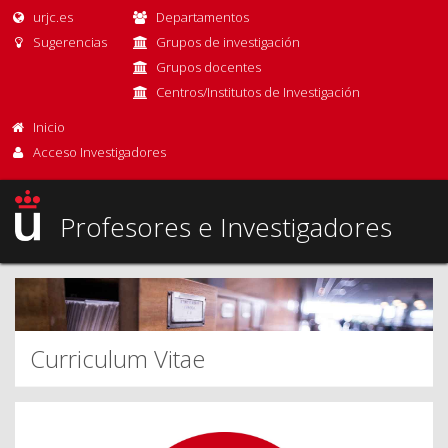
urjc.es
Departamentos
Sugerencias
Grupos de investigación
Grupos docentes
Centros/Institutos de Investigación
Inicio
Acceso Investigadores
Profesores e Investigadores
Curriculum Vitae