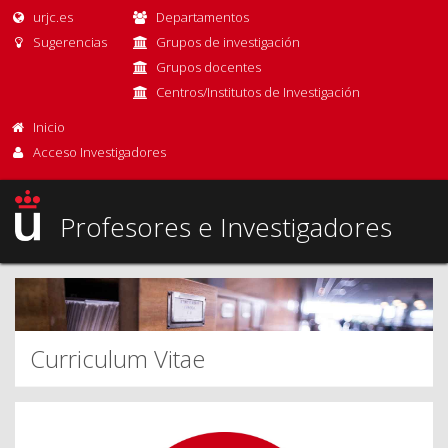
urjc.es
Departamentos
Sugerencias
Grupos de investigación
Grupos docentes
Centros/Institutos de Investigación
Inicio
Acceso Investigadores
Profesores e Investigadores
Curriculum Vitae