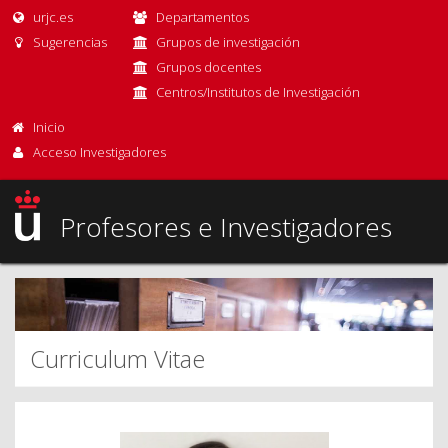
urjc.es
Departamentos
Sugerencias
Grupos de investigación
Grupos docentes
Centros/Institutos de Investigación
Inicio
Acceso Investigadores
Profesores e Investigadores
Curriculum Vitae