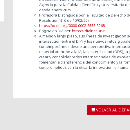
Agencia para la Calidad Científica y Universitaria 
desde enero 2025.
Profesora Distinguida por la Facultad de Derecho 
Resolución Nº 6 de 10/02/25)
https://orcid.org/0000-0002-6553-3268
Página en Dialnet:
https://dialnet.unir
A medio y largo plazo, sus líneas de investigación 
intersección entre el DIPr y los nuevos retos global
contemporáneos desde una perspectiva internacional
especial atención a la IA, la sostenibilidad (ODS), la 
crear y consolidar redes internacionales de excelen
fomentar la transferencia del conocimiento y la fo
comprometidos con la ética, la innovación, el humani
VOLVER AL DEP