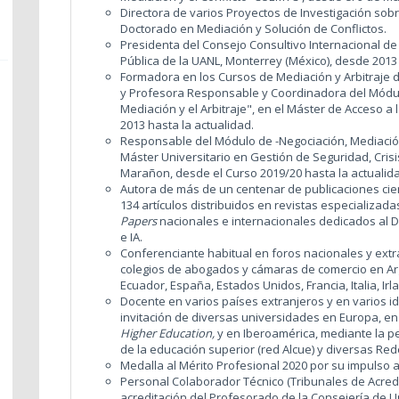
Directora de varios Proyectos de Investigación sob
Doctorado en Mediación y Solución de Conflictos.
Presidenta del Consejo Consultivo Internacional de 
Pública de la UANL, Monterrey (México), desde 2013
Formadora en los Cursos de Mediación y Arbitraje d
y Profesora Responsable y Coordinadora del Módulo
Mediación y el Arbitraje", en el Máster de Acceso a 
2013 hasta la actualidad.
Responsable del Módulo de -Negociación, Mediación 
Máster Universitario en Gestión de Seguridad, Crisi
Marañon, desde el Curso 2019/20 hasta la actualid
Autora de más de un centenar de publicaciones cien
134 artículos distribuidos en revistas especializadas
Papers
nacionales e internacionales dedicados al D
e IA.
Conferenciante habitual en foros nacionales y extr
colegios de abogados y cámaras de comercio en Argen
Ecuador, España, Estados Unidos, Francia, Italia, I
Docente en varios países extranjeros y en varios idi
invitación de diversas universidades en Europa, en
Higher Education,
y en Iberoamérica, mediante la p
de la educación superior (red Alcue) y diversas Red
Medalla al Mérito Profesional 2020 por su impulso a 
Personal Colaborador Técnico (Tribunales de Acredi
acreditación del Profesorado de la Consejería de Un