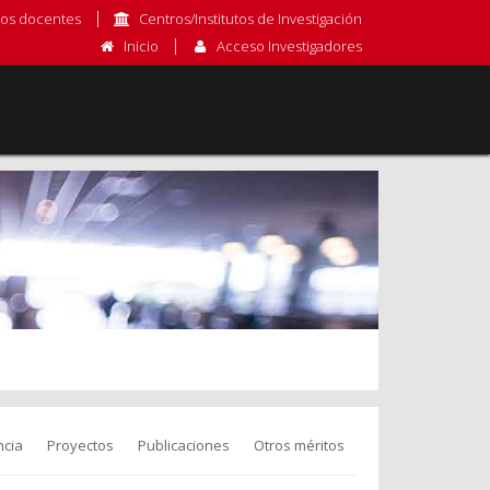
os docentes
Centros/Institutos de Investigación
Inicio
Acceso Investigadores
cia
Proyectos
Publicaciones
Otros méritos