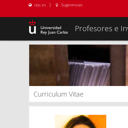
urjc.es
Sugerencias
Profesores e In
Curriculum Vitae