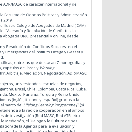
re ADR/MASC de carácter internacional y de
la Facultad de Ciencias Políticas y Administración
 a 2019.
el Ilustre Colegio de Abogados de Madrid (ICAM)
 "Asesoría y Resolución de Conflictos: la
la Abogacía URJC, presencial y on line, desde
y Resolución de Conflictos Sociales- en el
s y Emergencias del Instituto Ortega y Gasset y
ad.
tíficas, entre las que destacan 7 monografías y
, capítulos de libros y
Working
IPr, Arbitraje, Mediación, Negociación, ADR/MASC
anjeros, universidades, escuelas de negocios,
tina, Brasil, Chile, Colombia, Costa Rica, Cuba,
rlanda, México, Panamá, Turquía y Reino Unido.
omas (inglés, italiano y español) gracias a la
 el marco del
Lifelong Learning Programme (Llp)
ertenencia a la red de cooperación en el ámbito
es de investigación (Red MASC, Red ATR, etc.).
la Mediación, el Dialogo y la Cultura de paz.
tación) de la Agencia para la evaluación y
iversidad, Investigación e Innovación de la