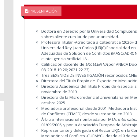
PRESENTACIÓN
Doctora en Derecho por la Universidad Complutense
sobresaliente cum laude por unanimidad.
Profesora Titular -Acreditada a Catedrática (2026)- 
Universidad Rey Juan Carlos (URJC) Especialidad en 
Adecuados de Solución de Conflictos (MASC/ADR): Ne
e Inteligencia Artificial -IA-.
Calificación docente de
EXCELENTIA
por ANECA Doce
08, 2018-19-20; 2021-22-23).
Tres SEXENIOS DE INVESTIGACIÓN reconocidos CNEA
Directora del Título Propio de -Experto en Mediació
Directora Académica del Título Propio de -Especial
noviembre de 2019.
Directora de la Microcredencial Universitaria en Me
octubre 2025.
Mediadora profesional desde 2001. Mediadora Insti
de Conflictos (CEMED) desde su creación en 2013.
Árbitra Internacional nombrada por IATA:
Internatio
01/09/2006, y por la Asociación Europea de Arbitraje
Representante y delegada del Rector URJC en la C
Mediación y el Conflicto -CUEMYC-, desde el 9 de m