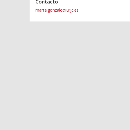
Contacto
marta.gonzalo@urjc.es