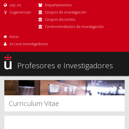
urjc.es
Departamentos
Sugerencias
Grupos de investigación
Grupos docentes
Centros/Institutos de Investigación
Inicio
Acceso Investigadores
Profesores e Investigadores
Curriculum Vitae