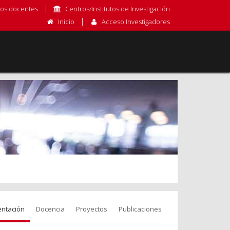
os docentes
Centros/Institutos de Investigación
Inicio
Acceso Investigadores
entación
Docencia
Proyectos
Publicaciones