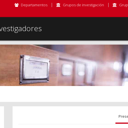
Departamentos
Grupos de investigación
Grup
vestigadores
Pres