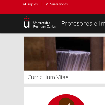
urjc.es
Sugerencias
Profesores e In
Curriculum Vitae