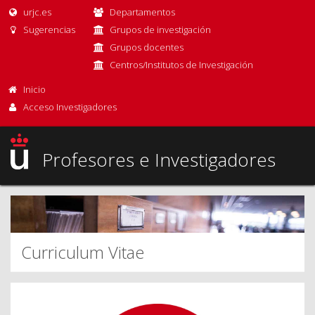
urjc.es
Departamentos
Sugerencias
Grupos de investigación
Grupos docentes
Centros/Institutos de Investigación
Inicio
Acceso Investigadores
Profesores e Investigadores
Curriculum Vitae