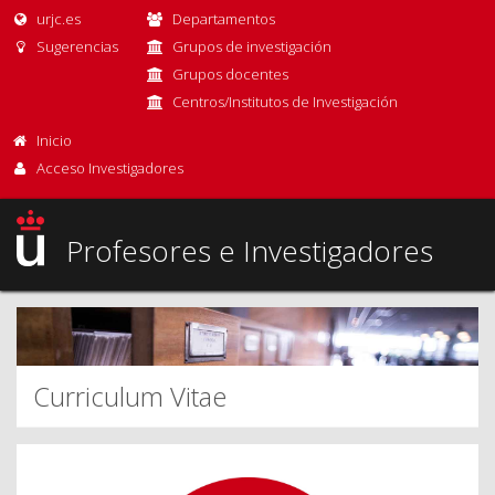
urjc.es
Departamentos
Sugerencias
Grupos de investigación
Grupos docentes
Centros/Institutos de Investigación
Inicio
Acceso Investigadores
Profesores e Investigadores
Curriculum Vitae