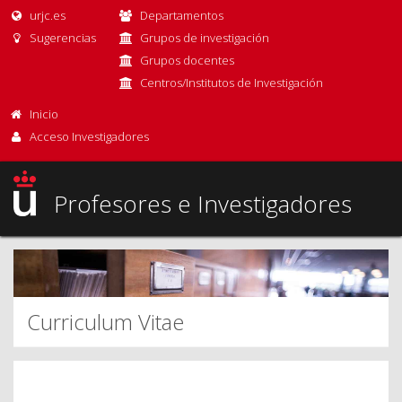
urjc.es
Departamentos
Sugerencias
Grupos de investigación
Grupos docentes
Centros/Institutos de Investigación
Inicio
Acceso Investigadores
Profesores e Investigadores
Curriculum Vitae