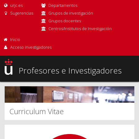
urjc.es
Departamentos
Sugerencias
Grupos de investigación
Grupos docentes
Centros/Institutos de Investigación
Inicio
Acceso Investigadores
Profesores e Investigadores
Curriculum Vitae