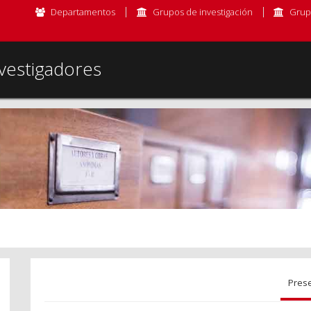
Departamentos
Grupos de investigación
Grup
vestigadores
Pres