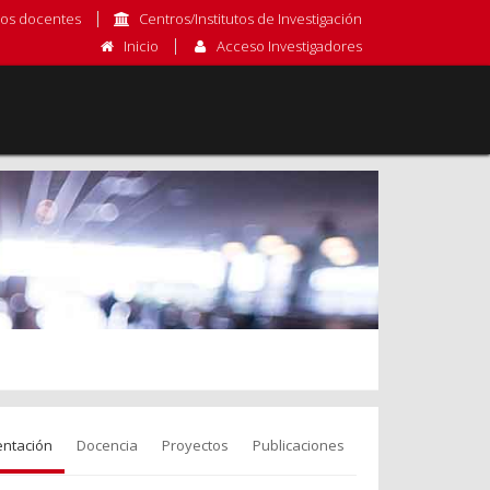
os docentes
Centros/Institutos de Investigación
Inicio
Acceso Investigadores
entación
Docencia
Proyectos
Publicaciones