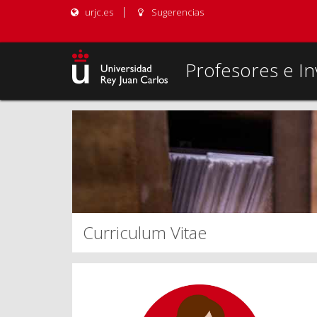
urjc.es
Sugerencias
Profesores e In
Curriculum Vitae