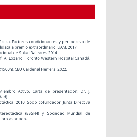
táctica. Factores condicionantes y perspectiva de
didata a premio extraordinario. UAM. 2017
acional de Salud.Baleares.2014
of. A. Lozano. Toronto Western Hospital.Canadá.
l (1500h). CEU Cardenal Herrera. 2022.
iembro Activo. Carta de presentación: Dr. J.
dad)
áctica. 2010. Socio cofundador. Junta Directiva
tereotáctica (ESSFN) y Sociedad Mundial de
mbro asociado.