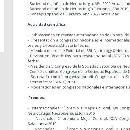
- Sociedad española de Neurocirugía. Año 2022-Actualidad
- Sociedad española de Neurocirugía Funcional. Año 2019-
- Consejo Español del Cerebro. Año 2022- Actualidad.
Actividad científica:
- Publicaciones en revistas internacionales de un total de 
- Presentación a congresos nacionales e internacionales
orales y 24 pósters),hasta la fecha.
- Miembro del comité Editorial de SRL Neurology & Neuros
- Revisor en 38 artículos para revista nacional (SENEC) y 
fecha.
- Presidencia V Congreso de la Sociedad Española de Neuro
- Comité científico. Congreso de la Sociedad Española de N
- Secretaría comité organizador VII Congreso de la S
Estereotáctica (SENFE).2021
- Moderaciones en congresos nacionales e internacional
Premios:
- Internacionales: 1º premio a Mejor Co. oral. XXI Co
Neurocirugía: Neuroiberia. Estoril.2016.
- Nacionales: 2º premio a Mejor Co. oral. XXIV Congr
Salamanca.2019
- Nacionales: 1º premio a Mejor Co. oral. VII Congr