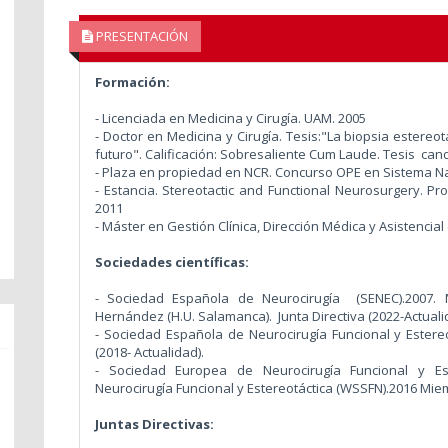
PRESENTACIÓN
Formación:
- Licenciada en Medicina y Cirugía. UAM. 2005
- Doctor en Medicina y Cirugía. Tesis:"La biopsia estereo
futuro". Calificación: Sobresaliente Cum Laude. Tesis can
- Plaza en propiedad en NCR. Concurso OPE en Sistema N
- Estancia. Stereotactic and Functional Neurosurgery. Pr
2011
- Máster en Gestión Clínica, Dirección Médica y Asistencia
Sociedades científicas:
- Sociedad Española de Neurocirugía (SENEC).2007. M
Hernández (H.U. Salamanca). Junta Directiva (2022-Actuali
- Sociedad Española de Neurocirugía Funcional y Estereot
(2018- Actualidad).
- Sociedad Europea de Neurocirugía Funcional y Es
Neurocirugía Funcional y Estereotáctica (WSSFN).2016 Mie
Juntas Directivas: