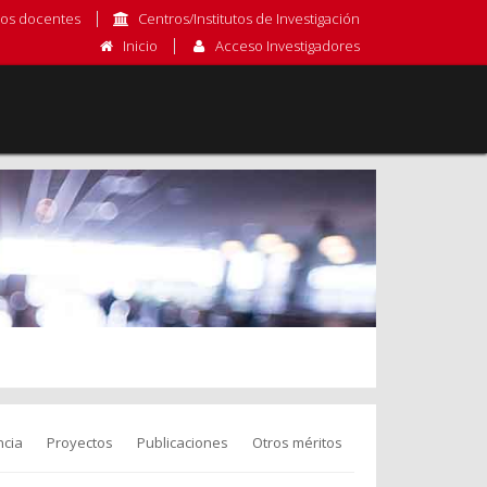
os docentes
Centros/Institutos de Investigación
Inicio
Acceso Investigadores
cia
Proyectos
Publicaciones
Otros méritos