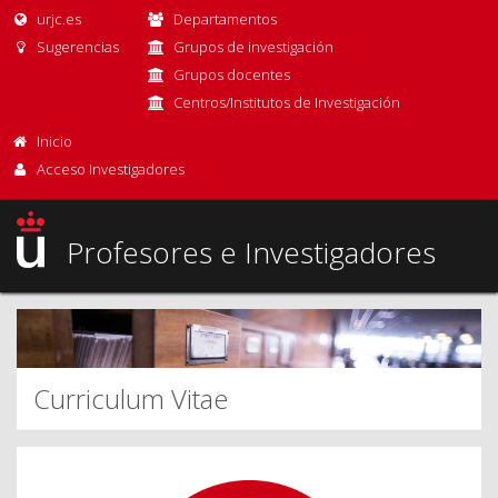
urjc.es
Departamentos
Sugerencias
Grupos de investigación
Grupos docentes
Centros/Institutos de Investigación
Inicio
Acceso Investigadores
Profesores e Investigadores
Curriculum Vitae