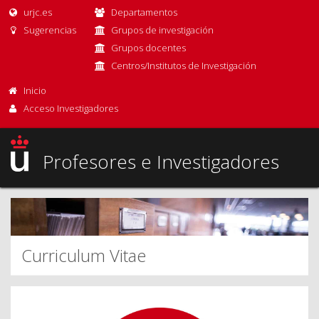
urjc.es
Departamentos
Sugerencias
Grupos de investigación
Grupos docentes
Centros/Institutos de Investigación
Inicio
Acceso Investigadores
Profesores e Investigadores
Curriculum Vitae