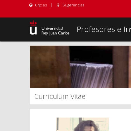
urjc.es
Sugerencias
Profesores e In
Curriculum Vitae