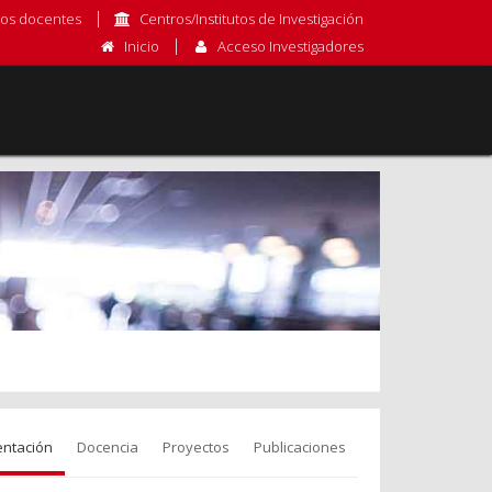
os docentes
Centros/Institutos de Investigación
Inicio
Acceso Investigadores
entación
Docencia
Proyectos
Publicaciones