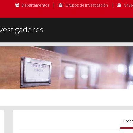
Departamentos
Grupos de investigación
Grup
vestigadores
Pres