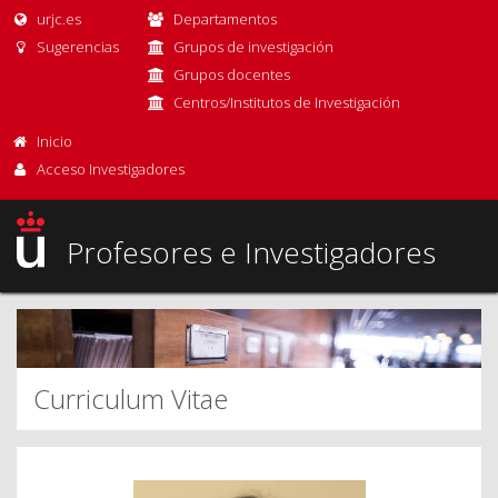
urjc.es
Departamentos
Sugerencias
Grupos de investigación
Grupos docentes
Centros/Institutos de Investigación
Inicio
Acceso Investigadores
Profesores e Investigadores
Curriculum Vitae