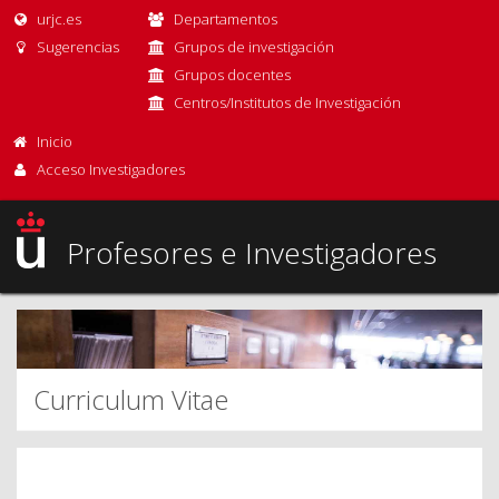
urjc.es
Departamentos
Sugerencias
Grupos de investigación
Grupos docentes
Centros/Institutos de Investigación
Inicio
Acceso Investigadores
Profesores e Investigadores
Curriculum Vitae