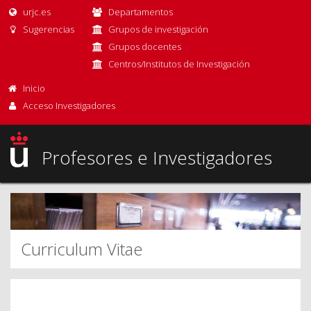
urjc.es
Departamentos
Sugerencias
Grupos de investigación
Grupos docentes
Centros/Institutos de Investigación
Inicio
Acceso Investigadores
Profesores e Investigadores
Curriculum Vitae