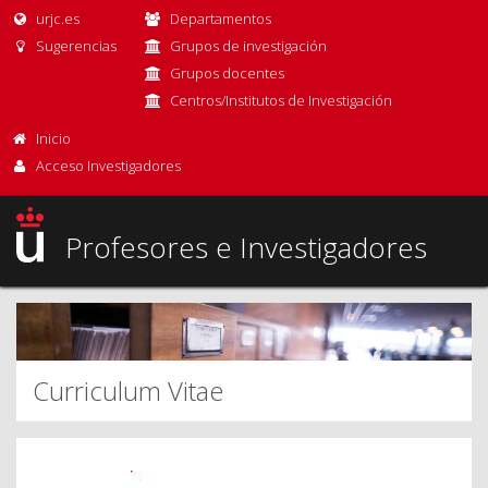
urjc.es
Departamentos
Sugerencias
Grupos de investigación
Grupos docentes
Centros/Institutos de Investigación
Inicio
Acceso Investigadores
Profesores e Investigadores
Curriculum Vitae