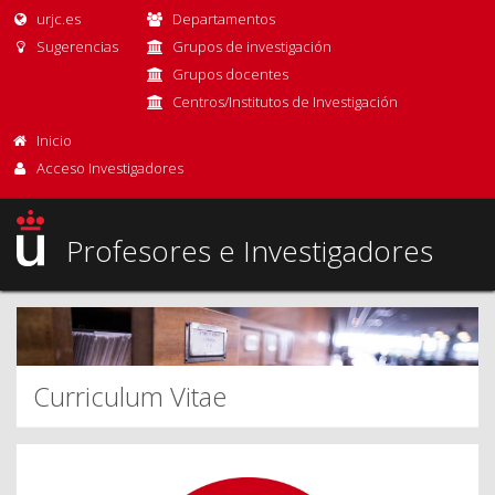
urjc.es
Departamentos
Sugerencias
Grupos de investigación
Grupos docentes
Centros/Institutos de Investigación
Inicio
Acceso Investigadores
Profesores e Investigadores
Curriculum Vitae