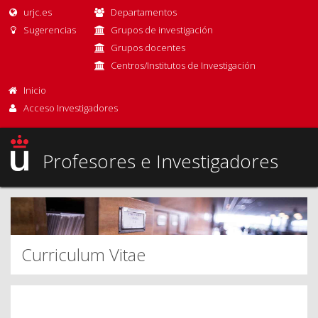
urjc.es
Departamentos
Sugerencias
Grupos de investigación
Grupos docentes
Centros/Institutos de Investigación
Inicio
Acceso Investigadores
Profesores e Investigadores
Curriculum Vitae