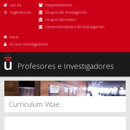
urjc.es
Departamentos
Sugerencias
Grupos de investigación
Grupos docentes
Centros/Institutos de Investigación
Inicio
Acceso Investigadores
Profesores e Investigadores
Curriculum Vitae