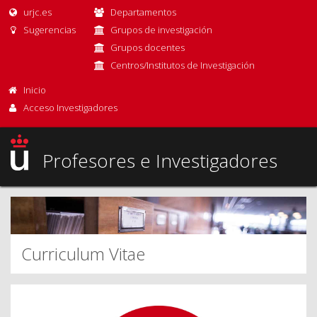
urjc.es
Departamentos
Sugerencias
Grupos de investigación
Grupos docentes
Centros/Institutos de Investigación
Inicio
Acceso Investigadores
Profesores e Investigadores
Curriculum Vitae