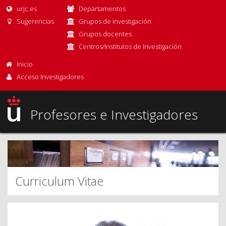
urjc.es
Departamentos
Sugerencias
Grupos de investigación
Grupos docentes
Centros/Institutos de Investigación
Inicio
Acceso Investigadores
Profesores e Investigadores
Curriculum Vitae