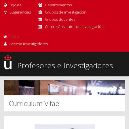
urjc.es
Departamentos
Sugerencias
Grupos de investigación
Grupos docentes
Centros/Institutos de Investigación
Inicio
Acceso Investigadores
Profesores e Investigadores
Curriculum Vitae