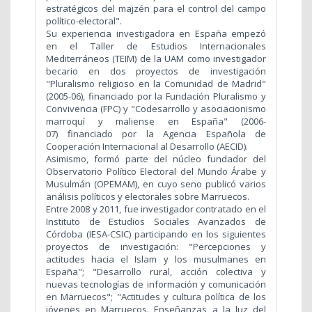
estratégicos del majzén para el control del campo
político-electoral".
Su experiencia investigadora en España empezó
en el Taller de Estudios Internacionales
Mediterráneos (TEIM) de la UAM como investigador
becario en dos proyectos de investigación
"Pluralismo religioso en la Comunidad de Madrid"
(2005-06), financiado por la Fundación Pluralismo y
Convivencia (FPC) y "Codesarrollo y asociacionismo
marroquí y maliense en España" (2006-
07) financiado por la Agencia Española de
Cooperación Internacional al Desarrollo (AECID).
Asimismo, formó parte del núcleo fundador del
Observatorio Político Electoral del Mundo Árabe y
Musulmán (OPEMAM), en cuyo seno publicó varios
análisis políticos y electorales sobre Marruecos.
Entre 2008 y 2011, fue investigador contratado en el
Instituto de Estudios Sociales Avanzados de
Córdoba (IESA-CSIC) participando en los siguientes
proyectos de investigación: "Percepciones y
actitudes hacia el Islam y los musulmanes en
España"; "Desarrollo rural, acción colectiva y
nuevas tecnologías de información y comunicación
en Marruecos"; "Actitudes y cultura política de los
jóvenes en Marruecos. Enseñanzas a la luz del