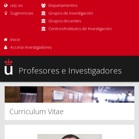
urjc.es
Departamentos
Sugerencias
Grupos de investigación
Grupos docentes
Centros/Institutos de Investigación
Inicio
Acceso Investigadores
Profesores e Investigadores
Curriculum Vitae