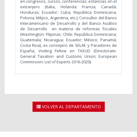
en congresos, cursos, conferencias; estancias en el
extranjero (Italia, Holanda; Francia; Canadá;
Honduras; Ecuador; Cuba; República Dominicana;
Polonia; Méjico, Argentina, etc.); Consultor del Banco
Interamericano de Desarrollo y del Banco Asiático
de Desarrollo en materia de reformas fiscales
(Washington; Filipinas; Chile; República Dominicana;
Guatemala; Nicaragua; Ecuador; México; Panamá;
Costa Rica); ex consejero de SELAE y Paradores de
España; Visiting Fellow en TAXUD (Directorate-
General Taxation and Customs Union; European
Commission; List of Experts 2016-2020).
VOLVER AL DEPARTAMENTO