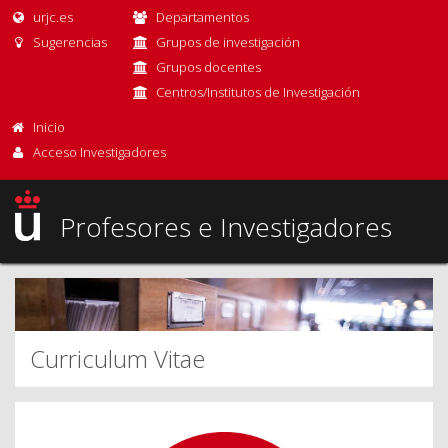
urjc.es
Departamentos
Sugerencias
Grupos de investigación
Grupos docentes
Centros/Institutos de Investigación
Inicio
Acceso Investigadores
Profesores e Investigadores
Curriculum Vitae